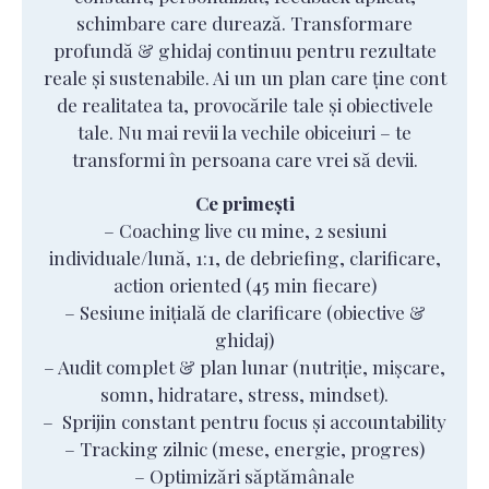
schimbare care durează. Transformare
profundă & ghidaj continuu pentru rezultate
reale și sustenabile. Ai un un plan care ține cont
de realitatea ta, provocările tale și obiectivele
tale. Nu mai revii la vechile obiceiuri – te
transformi în persoana care vrei să devii.
Ce primești
– Coaching live cu mine, 2 sesiuni
individuale/lună, 1:1, de debriefing, clarificare,
action oriented (45 min fiecare)
– Sesiune inițială de clarificare (obiective &
ghidaj)
– Audit complet & plan lunar (nutriție, mișcare,
somn, hidratare, stress, mindset).
– Sprijin constant pentru focus și accountability
– Tracking zilnic (mese, energie, progres)
– Optimizări săptămânale