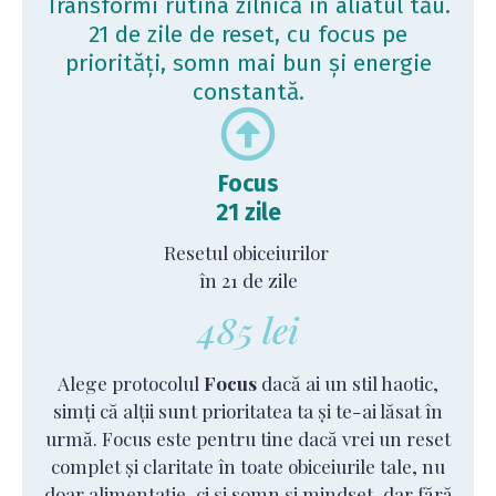
Transformi rutina zilnică în aliatul tău.
21 de zile de reset, cu focus pe
priorități, somn mai bun și energie
constantă.
Focus
21 zile
Resetul obiceiurilor
în 21 de zile
485 lei
Alege protocolul
Focus
dacă ai un stil haotic,
simți că alții sunt prioritatea ta și te-ai lăsat în
urmă. Focus este pentru tine dacă vrei un reset
complet și claritate în toate obiceiurile tale, nu
doar alimentație, ci și somn și mindset, dar fără