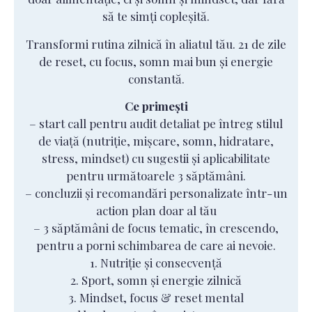
să te simți copleșită.
Transformi rutina zilnică în aliatul tău. 21 de zile
de reset, cu focus, somn mai bun și energie
constantă.
Ce primești
– start call pentru audit detaliat pe întreg stilul
de viață (nutriție, mișcare, somn, hidratare,
stress, mindset) cu sugestii și aplicabilitate
pentru următoarele 3 săptămâni.
– concluzii și recomandări personalizate într-un
action plan doar al tău
– 3 săptămâni de focus tematic, în crescendo,
pentru a porni schimbarea de care ai nevoie.
1. Nutriție și consecvență
2. Sport, somn și energie zilnică
3. Mindset, focus & reset mental