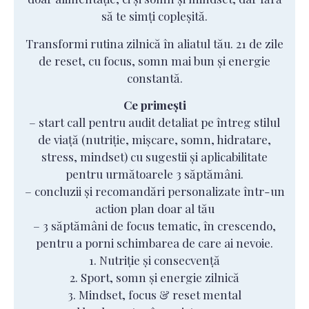
să te simți copleșită.
Transformi rutina zilnică în aliatul tău. 21 de zile
de reset, cu focus, somn mai bun și energie
constantă.
Ce primești
– start call pentru audit detaliat pe întreg stilul
de viață (nutriție, mișcare, somn, hidratare,
stress, mindset) cu sugestii și aplicabilitate
pentru următoarele 3 săptămâni.
– concluzii și recomandări personalizate într-un
action plan doar al tău
– 3 săptămâni de focus tematic, în crescendo,
pentru a porni schimbarea de care ai nevoie.
1. Nutriție și consecvență
2. Sport, somn și energie zilnică
3. Mindset, focus & reset mental