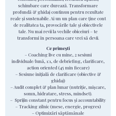
schimbare care durează. Transformare
profundă & ghidaj continuu pentru rezultate
reale și sustenabile. Ai un un plan care ține cont
de realitatea ta, provocările tale și obiectivele
tale. Nu mai revii la vechile obiceiuri – te
transformi în persoana care vrei să devii.
Ce primești
– Coaching live cu mine, 2 sesiuni
individuale/lună, 1:1, de debriefing, clarificare,
action oriented (45 min fiecare)
– Sesiune inițială de clarificare (obiective &
ghidaj)
– Audit complet & plan lunar (nutriție, mișcare,
somn, hidratare, stress, mindset).
– Sprijin constant pentru focus și accountability
– Tracking zilnic (mese, energie, progres)
– Optimizări săptămânale