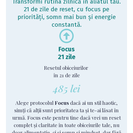
Transformi rutina zilnică în aliatul tău.
21 de zile de reset, cu focus pe
priorități, somn mai bun și energie
constantă.
Focus
21 zile
Resetul obiceiurilor
în 21 de zile
485 lei
Alege protocolul
Focus
dacă ai un stil haotic,
simți că alții sunt prioritatea ta și te-ai lăsat în
urmă. Focus este pentru tine dacă vrei un reset
complet și claritate în toate obiceiurile tale, nu
doar alimentație, ci și somn și mindset, dar fără