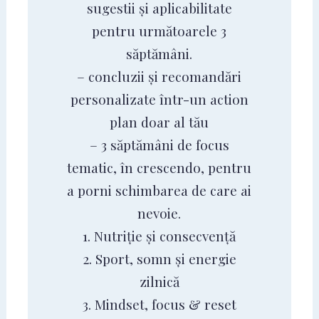
sugestii și aplicabilitate
pentru următoarele 3
săptămâni.
– concluzii și recomandări
personalizate într-un action
plan doar al tău
– 3 săptămâni de focus
tematic, în crescendo, pentru
a porni schimbarea de care ai
nevoie.
1. Nutriție și consecvență
2. Sport, somn și energie
zilnică
3. Mindset, focus & reset