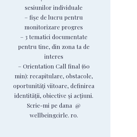
sesiunilor individuale
– fișe de lucru pentru
monitorizare progres
– 3 tematici documentate
pentru tine, din zona ta de
interes
– Orientation Call final (60
min): recapitulare, obstacole,
oportunități viitoare, definirea
identității, obiective și acțiuni.
Scrie-mi pe dana @
wellbeingcirle. ro.