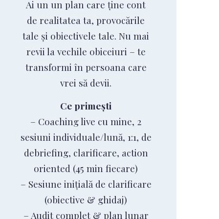
Ai un un plan care ține cont
de realitatea ta, provocările
tale și obiectivele tale. Nu mai
revii la vechile obiceiuri – te
transformi în persoana care
vrei să devii.
Ce primești
– Coaching live cu mine, 2
sesiuni individuale/lună, 1:1, de
debriefing, clarificare, action
oriented (45 min fiecare)
– Sesiune inițială de clarificare
(obiective & ghidaj)
– Audit complet & plan lunar