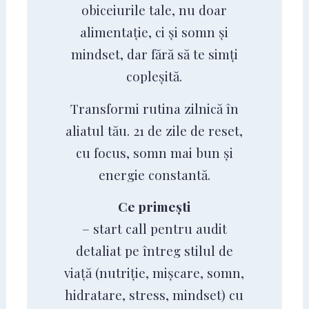
obiceiurile tale, nu doar
alimentație, ci și somn și
mindset, dar fără să te simți
copleșită.
Transformi rutina zilnică în
aliatul tău. 21 de zile de reset,
cu focus, somn mai bun și
energie constantă.
Ce primești
– start call pentru audit
detaliat pe întreg stilul de
viață (nutriție, mișcare, somn,
hidratare, stress, mindset) cu