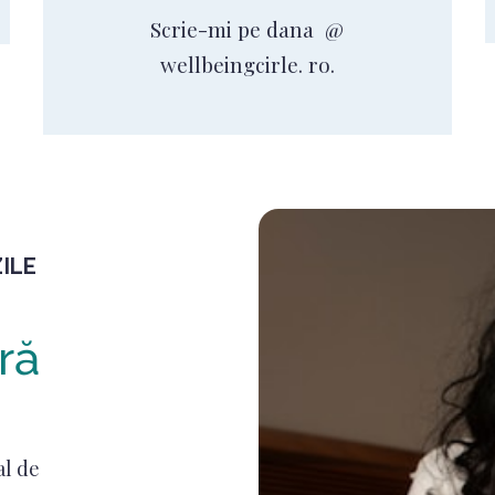
Scrie-mi pe dana @
wellbeingcirle. ro.
ILE
ră
al de