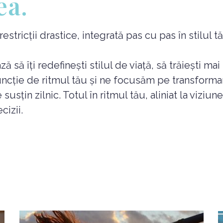
ea.
tricții drastice, integrată pas cu pas în stilul tău
să îți redefinești stilul de viață, să trăiești mai
uncție de ritmul tău și ne focusăm pe transforma
susțin zilnic. Totul în ritmul tău, aliniat la viziu
cizii.