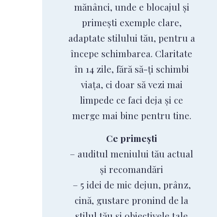
mănânci, unde e blocajul și
primești exemple clare,
adaptate stilului tău, pentru a
începe schimbarea. Claritate
în 14 zile, fără să-ți schimbi
viața, ci doar să vezi mai
limpede ce faci deja și ce
merge mai bine pentru tine.
Ce primești
– auditul meniului tău actual
și recomandări
– 5 idei de mic dejun, prânz,
cină, gustare pronind de la
stilul tău și obiectivele tale