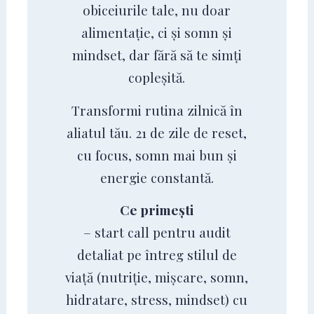
obiceiurile tale, nu doar
alimentație, ci și somn și
mindset, dar fără să te simți
copleșită.
Transformi rutina zilnică în
aliatul tău. 21 de zile de reset,
cu focus, somn mai bun și
energie constantă.
Ce primești
– start call pentru audit
detaliat pe întreg stilul de
viață (nutriție, mișcare, somn,
hidratare, stress, mindset) cu