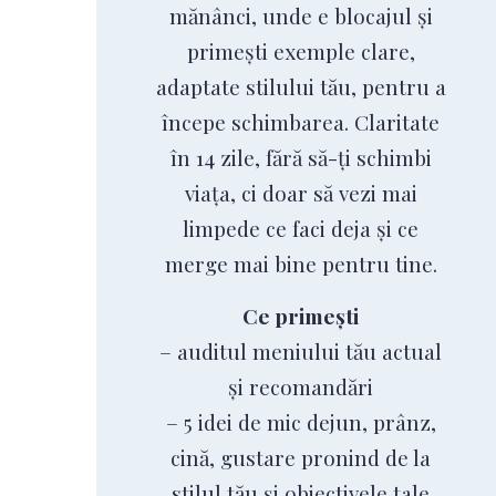
mănânci, unde e blocajul și
primești exemple clare,
adaptate stilului tău, pentru a
începe schimbarea. Claritate
în 14 zile, fără să-ți schimbi
viața, ci doar să vezi mai
limpede ce faci deja și ce
merge mai bine pentru tine.
Ce primești
– auditul meniului tău actual
și recomandări
– 5 idei de mic dejun, prânz,
cină, gustare pronind de la
stilul tău și obiectivele tale