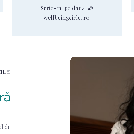
Scrie-mi pe dana @
wellbeingcirle. ro.
ILE
ră
al de