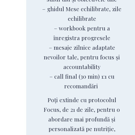
– ghidul Mese echilibrate, zile
echilibrate
– workbook pentru a
înregistra progresele
– mesaje zilnice adaptate
nevoilor tale, pentru focus și
accountability
– call final (30 min) 1:1 cu
recomandări
Poți extinde cu protocolul
Focus, de 21 de zile, pentru o
abordare mai profundă și
personalizată pe nutriție,