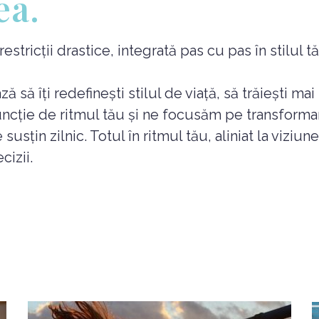
ea.
tricții drastice, integrată pas cu pas în stilul tău
să îți redefinești stilul de viață, să trăiești mai
uncție de ritmul tău și ne focusăm pe transforma
susțin zilnic. Totul în ritmul tău, aliniat la viziu
cizii.