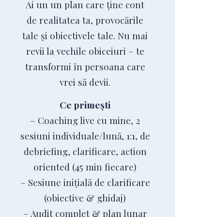
Ai un un plan care ține cont
de realitatea ta, provocările
tale și obiectivele tale. Nu mai
revii la vechile obiceiuri – te
transformi în persoana care
vrei să devii.
Ce primești
– Coaching live cu mine, 2
sesiuni individuale/lună, 1:1, de
debriefing, clarificare, action
oriented (45 min fiecare)
– Sesiune inițială de clarificare
(obiective & ghidaj)
– Audit complet & plan lunar