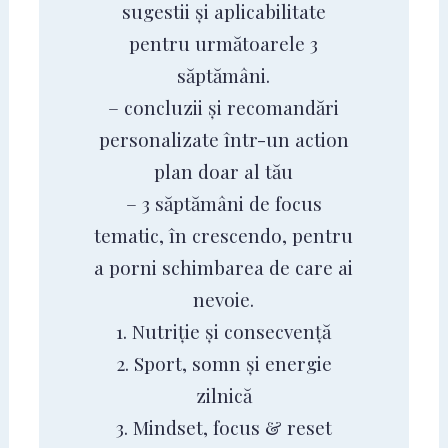
sugestii și aplicabilitate
pentru următoarele 3
săptămâni.
– concluzii și recomandări
personalizate într-un action
plan doar al tău
– 3 săptămâni de focus
tematic, în crescendo, pentru
a porni schimbarea de care ai
nevoie.
1. Nutriție și consecvență
2. Sport, somn și energie
zilnică
3. Mindset, focus & reset