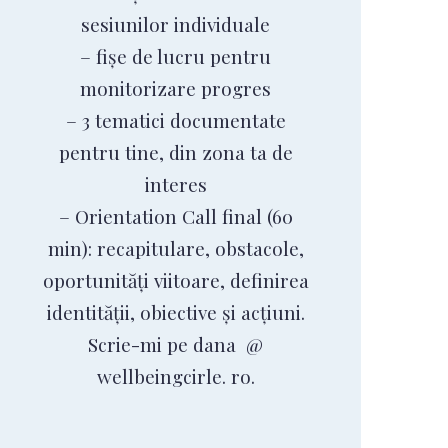
sesiunilor individuale
– fișe de lucru pentru
monitorizare progres
– 3 tematici documentate
pentru tine, din zona ta de
interes
– Orientation Call final (60
min): recapitulare, obstacole,
oportunități viitoare, definirea
identității, obiective și acțiuni.
Scrie-mi pe dana @
wellbeingcirle. ro.