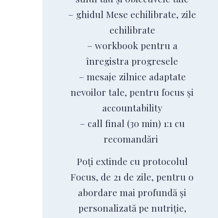
– ghidul Mese echilibrate, zile
echilibrate
– workbook pentru a
înregistra progresele
– mesaje zilnice adaptate
nevoilor tale, pentru focus și
accountability
– call final (30 min) 1:1 cu
recomandări
Poți extinde cu protocolul
Focus, de 21 de zile, pentru o
abordare mai profundă și
personalizată pe nutriție,