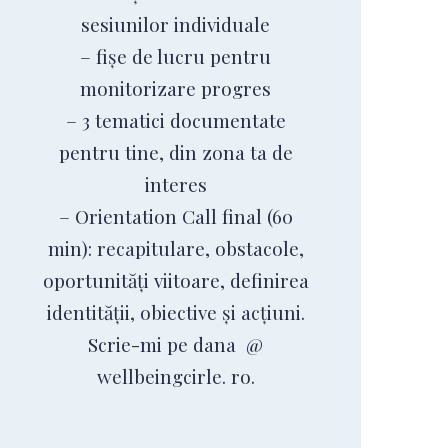
sesiunilor individuale
– fișe de lucru pentru
monitorizare progres
– 3 tematici documentate
pentru tine, din zona ta de
interes
– Orientation Call final (60
min): recapitulare, obstacole,
oportunități viitoare, definirea
identității, obiective și acțiuni.
Scrie-mi pe dana @
wellbeingcirle. ro.