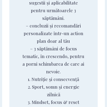
sugestii și aplicabilitate
pentru următoarele 3
săptămâni.
– concluzii și recomandări
personalizate într-un action
plan doar al tău
– 3 săptămâni de focus
tematic, în crescendo, pentru
a porni schimbarea de care ai
nevoie.
1. Nutriție și consecvență
2. Sport, somn și energie
zilnică
3. Mindset, focus & reset