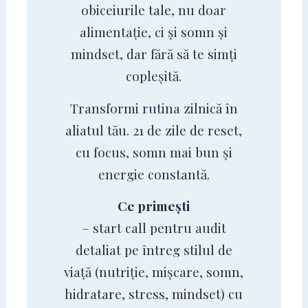
obiceiurile tale, nu doar
alimentație, ci și somn și
mindset, dar fără să te simți
copleșită.
Transformi rutina zilnică în
aliatul tău. 21 de zile de reset,
cu focus, somn mai bun și
energie constantă.
Ce primești
– start call pentru audit
detaliat pe întreg stilul de
viață (nutriție, mișcare, somn,
hidratare, stress, mindset) cu