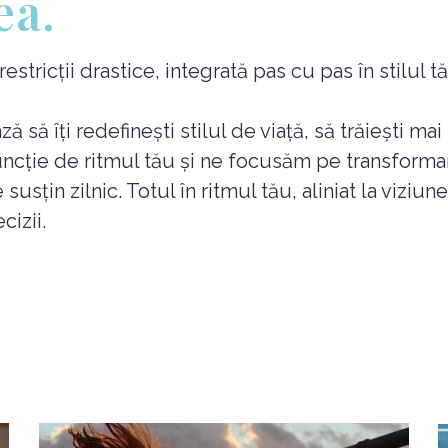
ea.
tricții drastice, integrată pas cu pas în stilul tău
să îți redefinești stilul de viață, să trăiești mai
uncție de ritmul tău și ne focusăm pe transforma
susțin zilnic. Totul în ritmul tău, aliniat la viziu
cizii.