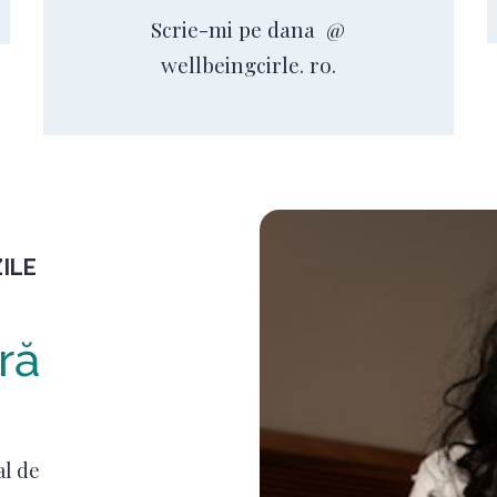
Scrie-mi pe dana @
wellbeingcirle. ro.
ILE
ră
al de