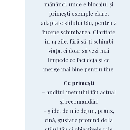
mănânci, unde e blocajul și
primești exemple clare,
adaptate stilului tău, pentru a
începe schimbarea. Claritate
în 14 zile, fără să-ți schimbi
viața, ci doar să vezi mai
limpede ce faci deja și ce
merge mai bine pentru tine.
Ce primești
– auditul meniului tău actual
și recomandări
– 5 idei de mic dejun, prânz,
cină, gustare pronind de la
stilul tău și obiectivele tale