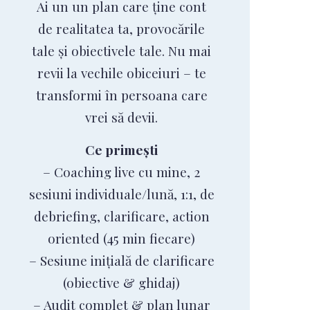
Ai un un plan care ține cont
de realitatea ta, provocările
tale și obiectivele tale. Nu mai
revii la vechile obiceiuri – te
transformi în persoana care
vrei să devii.
Ce primești
– Coaching live cu mine, 2
sesiuni individuale/lună, 1:1, de
debriefing, clarificare, action
oriented (45 min fiecare)
– Sesiune inițială de clarificare
(obiective & ghidaj)
– Audit complet & plan lunar