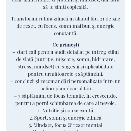
să te simți copleșită.
Transformi rutina zilnică în aliatul tău. 21 de zile
de reset, cu focus, somn mai bun și energie
constantă.
Ce primești
– start call pentru audit detaliat pe întreg stilul
de viață (nutriție, mișcare, somn, hidratare,
stress, mindset) cu sugestii și aplicabilitate
pentru următoarele 3 săptămâni.
– concluzii și recomandări personalizate într-un
action plan doar al tău
– 3 săptămâni de focus tematic, în crescendo,
pentru a porni schimbarea de care ai nevoie.
1. Nutriție și consecvență
2. Sport, somn și energie zilnică
3. Mindset, focus & reset mental