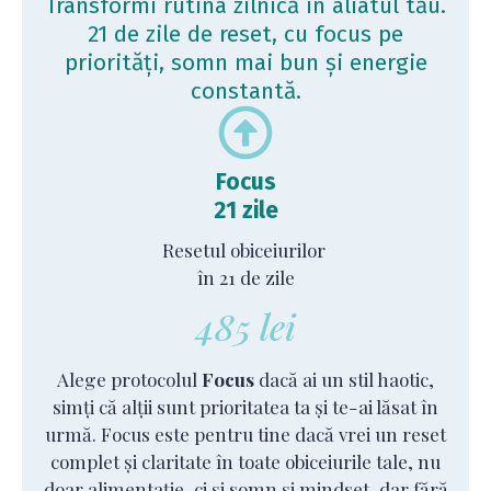
Transformi rutina zilnică în aliatul tău.
21 de zile de reset, cu focus pe
priorități, somn mai bun și energie
constantă.
Focus
21 zile
Resetul obiceiurilor
în 21 de zile
485 lei
Alege protocolul
Focus
dacă ai un stil haotic,
simți că alții sunt prioritatea ta și te-ai lăsat în
urmă. Focus este pentru tine dacă vrei un reset
complet și claritate în toate obiceiurile tale, nu
doar alimentație, ci și somn și mindset, dar fără