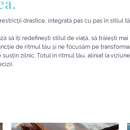
ea.
tricții drastice, integrată pas cu pas în stilul tău
să îți redefinești stilul de viață, să trăiești mai
uncție de ritmul tău și ne focusăm pe transforma
susțin zilnic. Totul în ritmul tău, aliniat la viziu
cizii.