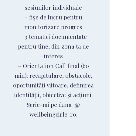
sesiunilor individuale
– fișe de lucru pentru
monitorizare progres
– 3 tematici documentate
pentru tine, din zona ta de
interes
– Orientation Call final (60
min): recapitulare, obstacole,
oportunități viitoare, definirea
identității, obiective și acțiuni.
Scrie-mi pe dana @
wellbeingcirle. ro.