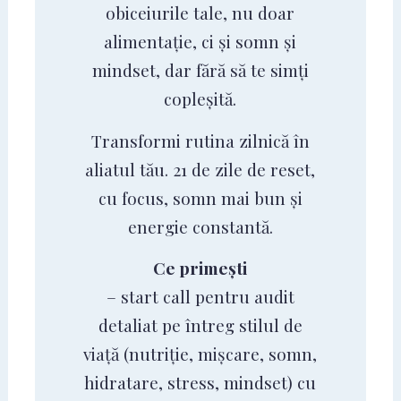
obiceiurile tale, nu doar
alimentație, ci și somn și
mindset, dar fără să te simți
copleșită.
Transformi rutina zilnică în
aliatul tău. 21 de zile de reset,
cu focus, somn mai bun și
energie constantă.
Ce primești
– start call pentru audit
detaliat pe întreg stilul de
viață (nutriție, mișcare, somn,
hidratare, stress, mindset) cu