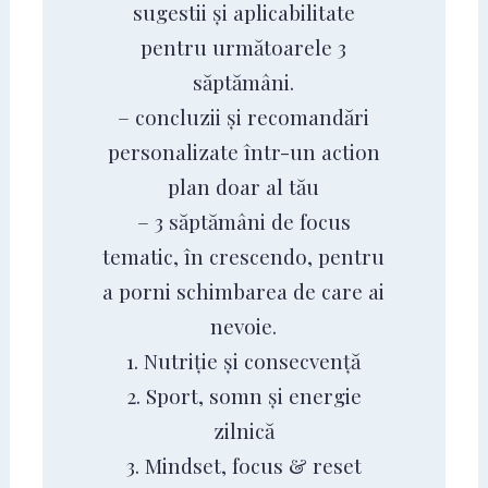
sugestii și aplicabilitate
pentru următoarele 3
săptămâni.
– concluzii și recomandări
personalizate într-un action
plan doar al tău
– 3 săptămâni de focus
tematic, în crescendo, pentru
a porni schimbarea de care ai
nevoie.
1. Nutriție și consecvență
2. Sport, somn și energie
zilnică
3. Mindset, focus & reset