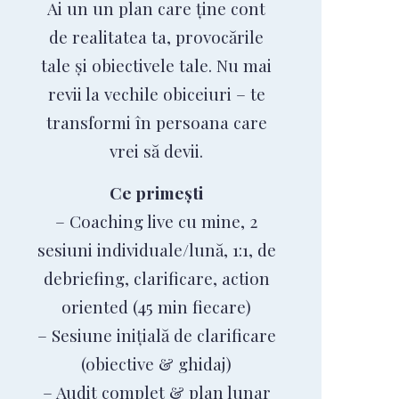
Ai un un plan care ține cont
de realitatea ta, provocările
tale și obiectivele tale. Nu mai
revii la vechile obiceiuri – te
transformi în persoana care
vrei să devii.
Ce primești
– Coaching live cu mine, 2
sesiuni individuale/lună, 1:1, de
debriefing, clarificare, action
oriented (45 min fiecare)
– Sesiune inițială de clarificare
(obiective & ghidaj)
– Audit complet & plan lunar