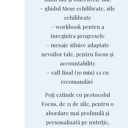
– ghidul Mese echilibrate, zile
echilibrate
– workbook pentru a
înregistra progresele
– mesaje zilnice adaptate
nevoilor tale, pentru focus și
accountability
– call final (30 min) 1:1 cu
recomandări
Poți extinde cu protocolul
Focus, de 21 de zile, pentru o
abordare mai profundă și
personalizată pe nutriție,