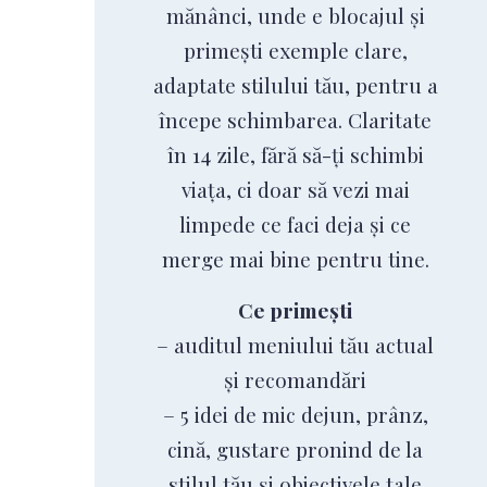
mănânci, unde e blocajul și
primești exemple clare,
adaptate stilului tău, pentru a
începe schimbarea. Claritate
în 14 zile, fără să-ți schimbi
viața, ci doar să vezi mai
limpede ce faci deja și ce
merge mai bine pentru tine.
Ce primești
– auditul meniului tău actual
și recomandări
– 5 idei de mic dejun, prânz,
cină, gustare pronind de la
stilul tău și obiectivele tale