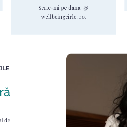
Scrie-mi pe dana @
wellbeingcirle. ro.
ILE
ră
al de