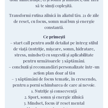
să te simți copleșită.
Transformi rutina zilnică în aliatul tău. 21 de zile
de reset, cu focus, somn mai bun și energie
constantă.
Ce primești
– start call pentru audit detaliat pe întreg stilul
de viață (nutriție, mișcare, somn, hidratare,
stress, mindset) cu sugestii și aplicabilitate
pentru următoarele 3 săptămâni.
– concluzii și recomandări personalizate într-un
action plan doar al tău
– 3 săptămâni de focus tematic, în crescendo,
pentru a porni schimbarea de care ai nevoie.
1. Nutriție și consecvență
2. Sport, somn și energie zilnică
3. Mindset, focus & reset mental