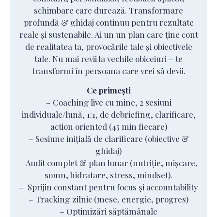
schimbare care durează. Transformare
profundă & ghidaj continuu pentru rezultate
reale și sustenabile. Ai un un plan care ține cont
de realitatea ta, provocările tale și obiectivele
tale. Nu mai revii la vechile obiceiuri – te
transformi în persoana care vrei să devii.
Ce primești
– Coaching live cu mine, 2 sesiuni
individuale/lună, 1:1, de debriefing, clarificare,
action oriented (45 min fiecare)
– Sesiune inițială de clarificare (obiective &
ghidaj)
– Audit complet & plan lunar (nutriție, mișcare,
somn, hidratare, stress, mindset).
– Sprijin constant pentru focus și accountability
– Tracking zilnic (mese, energie, progres)
– Optimizări săptămânale