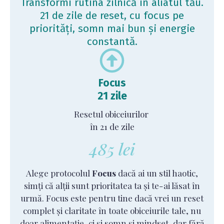
Transformi rutina zilnică în aliatul tău.
21 de zile de reset, cu focus pe
priorități, somn mai bun și energie
constantă.
Focus
21 zile
Resetul obiceiurilor
în 21 de zile
485 lei
Alege protocolul
Focus
dacă ai un stil haotic,
simți că alții sunt prioritatea ta și te-ai lăsat în
urmă. Focus este pentru tine dacă vrei un reset
complet și claritate în toate obiceiurile tale, nu
doar alimentație, ci și somn și mindset, dar fără