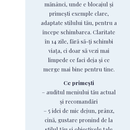
mănânci, unde e blocajul și
primești exemple clare,
adaptate stilului tău, pentru a
începe schimbarea. Claritate
în 14 zile, fără să-ți schimbi
viața, ci doar să vezi mai
limpede ce faci deja și ce
merge mai bine pentru tine.
Ce primești
– auditul meniului tău actual
și recomandări
– 5 idei de mic dejun, prânz,
cină, gustare pronind de la
stilul tău și obiectivele tale