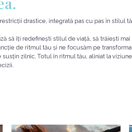
ea.
tricții drastice, integrată pas cu pas în stilul tău
să îți redefinești stilul de viață, să trăiești mai
uncție de ritmul tău și ne focusăm pe transforma
susțin zilnic. Totul în ritmul tău, aliniat la viziu
cizii.