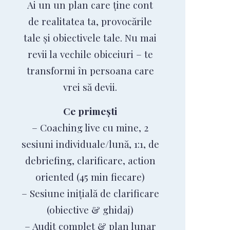
Ai un un plan care ține cont
de realitatea ta, provocările
tale și obiectivele tale. Nu mai
revii la vechile obiceiuri – te
transformi în persoana care
vrei să devii.
Ce primești
– Coaching live cu mine, 2
sesiuni individuale/lună, 1:1, de
debriefing, clarificare, action
oriented (45 min fiecare)
– Sesiune inițială de clarificare
(obiective & ghidaj)
– Audit complet & plan lunar