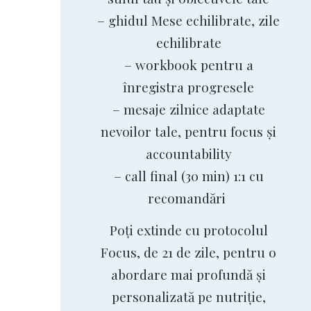
– ghidul Mese echilibrate, zile
echilibrate
– workbook pentru a
înregistra progresele
– mesaje zilnice adaptate
nevoilor tale, pentru focus și
accountability
– call final (30 min) 1:1 cu
recomandări
Poți extinde cu protocolul
Focus, de 21 de zile, pentru o
abordare mai profundă și
personalizată pe nutriție,