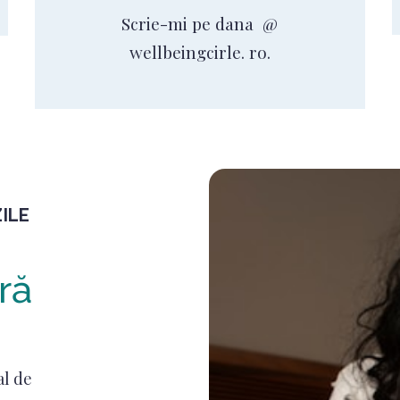
Scrie-mi pe dana @
wellbeingcirle. ro.
ILE
ră
al de