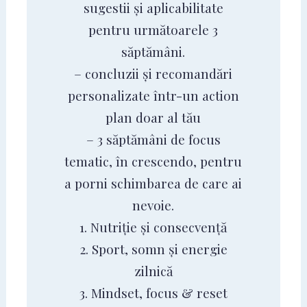
sugestii și aplicabilitate
pentru următoarele 3
săptămâni.
– concluzii și recomandări
personalizate într-un action
plan doar al tău
– 3 săptămâni de focus
tematic, în crescendo, pentru
a porni schimbarea de care ai
nevoie.
1. Nutriție și consecvență
2. Sport, somn și energie
zilnică
3. Mindset, focus & reset