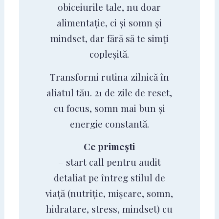
obiceiurile tale, nu doar
alimentație, ci și somn și
mindset, dar fără să te simți
copleșită.
Transformi rutina zilnică în
aliatul tău. 21 de zile de reset,
cu focus, somn mai bun și
energie constantă.
Ce primești
– start call pentru audit
detaliat pe întreg stilul de
viață (nutriție, mișcare, somn,
hidratare, stress, mindset) cu