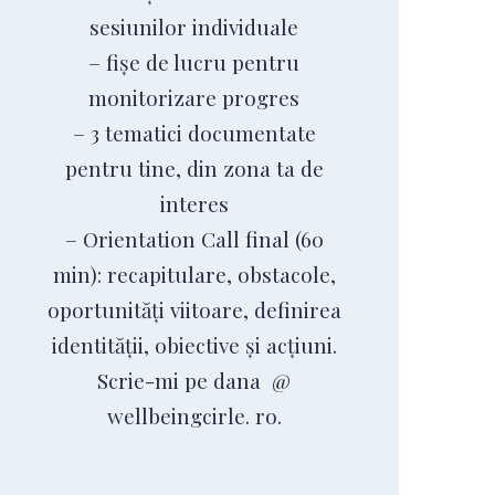
sesiunilor individuale
– fișe de lucru pentru
monitorizare progres
– 3 tematici documentate
pentru tine, din zona ta de
interes
– Orientation Call final (60
min): recapitulare, obstacole,
oportunități viitoare, definirea
identității, obiective și acțiuni.
Scrie-mi pe dana @
wellbeingcirle. ro.