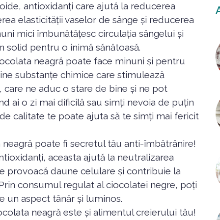
noide, antioxidanți care ajută la reducerea
rea elasticității vaselor de sânge și reducerea
inuni mici îmbunătățesc circulația sângelui și
in solid pentru o inimă sănătoasă.
ocolata neagră poate face minuni și pentru
ine substanțe chimice care stimulează
, care ne aduc o stare de bine și ne pot
d ai o zi mai dificilă sau simți nevoia de puțin
e calitate te poate ajuta să te simți mai fericit
neagră poate fi secretul tău anti-îmbătrânire!
tioxidanți, aceasta ajută la neutralizarea
are provoacă daune celulare și contribuie la
rin consumul regulat al ciocolatei negre, poți
ne un aspect tânăr și luminos.
ocolata neagră este și alimentul creierului tău!