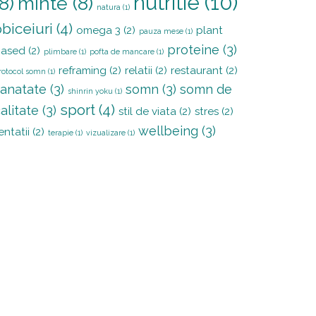
nutritie
(10)
(8)
minte
(8)
natura
(1)
obiceiuri
(4)
omega 3
(2)
plant
pauza mese
(1)
proteine
(3)
based
(2)
plimbare
(1)
pofta de mancare
(1)
reframing
(2)
relatii
(2)
restaurant
(2)
rotocol somn
(1)
sanatate
(3)
somn
(3)
somn de
shinrin yoku
(1)
sport
(4)
alitate
(3)
stil de viata
(2)
stres
(2)
wellbeing
(3)
entatii
(2)
terapie
(1)
vizualizare
(1)