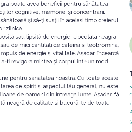
ră poate avea beneficii pentru sănătatea
cțiilor cognitive, memoriei și concentrării.
sănătoasă și să-ți susții în același timp creierul
r zilnice.
osită sau lipsită de energie, ciocolata neagră
l său de mici cantități de cafeină și teobromină,
mpuls de energie și vitalitate. Așadar, încearcă
a-ți revigora mintea și corpul într-un mod
une pentru sănătatea noastră. Cu toate aceste
starea de spirit și aspectul tău general, nu este
b
lioane de oameni din întreaga lume. Așadar, fă
d
tă neagră de calitate și bucură-te de toate
i
l
(