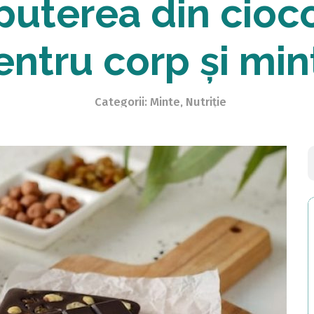
uterea din cioc
entru corp și min
Categorii:
Minte
,
Nutriție