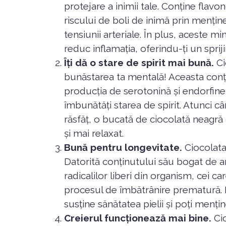
protejare a inimii tale. Conține flavo
riscului de boli de inimă prin menține
tensiunii arteriale. În plus, aceste m
reduc inflamația, oferindu-ți un sprij
Îți dă o stare de spirit mai bună.
Ci
bunăstarea ta mentală! Aceasta conț
producția de serotonină și endorfine
îmbunătăți starea de spirit. Atunci cân
răsfăț, o bucată de ciocolată neagră d
și mai relaxat.
Bună pentru longevitate.
Ciocolata 
Datorită conținutului său bogat de an
radicalilor liberi din organism, cei c
procesul de îmbătrânire prematură. P
susține sănătatea pielii și poți menți
Creierul funcționează mai bine.
Ci