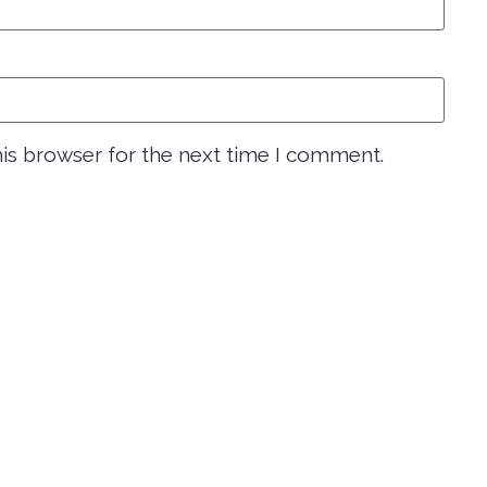
his browser for the next time I comment.
NEAZĂ-TE AICI LA NEWSLETT
3X BETTER
© 2023 Wellbeing Circle