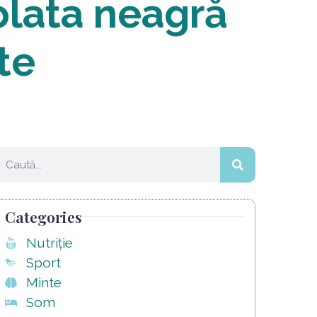
olata neagră
te
Categories
Nutriție
Sport
Minte
Som