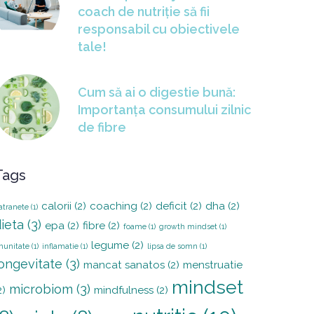
coach de nutriție să fii
responsabil cu obiectivele
tale!
Cum să ai o digestie bună:
Importanța consumului zilnic
de fibre
Tags
calorii
(2)
coaching
(2)
deficit
(2)
dha
(2)
atranete
(1)
ieta
(3)
epa
(2)
fibre
(2)
foame
(1)
growth mindset
(1)
legume
(2)
munitate
(1)
inflamatie
(1)
lipsa de somn
(1)
ongevitate
(3)
mancat sanatos
(2)
menstruatie
mindset
microbiom
(3)
2)
mindfulness
(2)