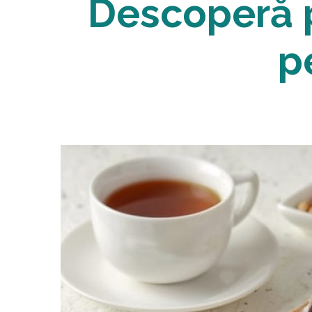
Descoperă p
p