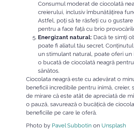
Consumul moderat de ciocolată neag
creierului, inclusiv îmbunătățirea fun
Astfel, poți să te răsfeți cu o gustare 
pentru a face față cu brio provocărilo
Energizant natural:
Dacă te simți ob
poate fi aliatul tău secret. Conținutu
un stimulant natural, poate oferi un i
o bucată de ciocolată neagră pentru 
sănătos.
Ciocolata neagră este cu adevărat o min
beneficii incredibile pentru inimă, creier, 
de mirare că este atât de apreciată de mi
o pauză, savurează o bucățică de ciocola
beneficiile pe care le oferă.
Photo by
Pavel Subbotin
on
Unsplash