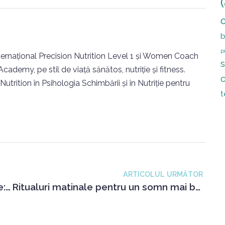
p
internațional Precision Nutrition Level 1 și Women Coach
cademy, pe stil de viață sănătos, nutriție și fitness.
c
 Nutrition în Psihologia Schimbării și în Nutriție pentru
t
ARTICOLUL URMĂTOR
Secretele unei diete bogate în proteine: slăbești și te simți bine
Ritualuri matinale pentru un somn mai bun: Cum să te trezești bine dispus și să dormi bine