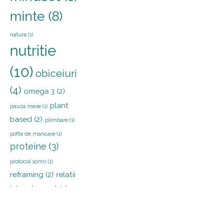
minte
(8)
natura
(1)
nutritie
(10)
obiceiuri
(4)
omega 3
(2)
plant
pauza mese
(1)
based
(2)
plimbare
(1)
pofta de mancare
(1)
proteine
(3)
protocol somn
(1)
reframing
(2)
relatii
(2)
restaurant
(2)
sanatate
(3)
shinrin
somn
(3)
yoku
(1)