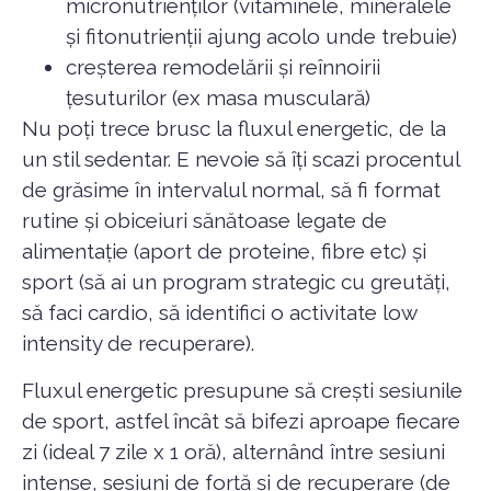
micronutrienților (vitaminele, mineralele
și fitonutrienții ajung acolo unde trebuie)
creșterea remodelării și reînnoirii
țesuturilor (ex masa musculară)
Nu poți trece brusc la fluxul energetic, de la
un stil sedentar. E nevoie să îți scazi procentul
de grăsime în intervalul normal, să fi format
rutine și obiceiuri sănătoase legate de
alimentație (aport de proteine, fibre etc) și
sport (să ai un program strategic cu greutăți,
să faci cardio, să identifici o activitate low
intensity de recuperare).
Fluxul energetic presupune să crești sesiunile
de sport, astfel încât să bifezi aproape fiecare
zi (ideal 7 zile x 1 oră), alternând între sesiuni
intense, sesiuni de forță și de recuperare (de