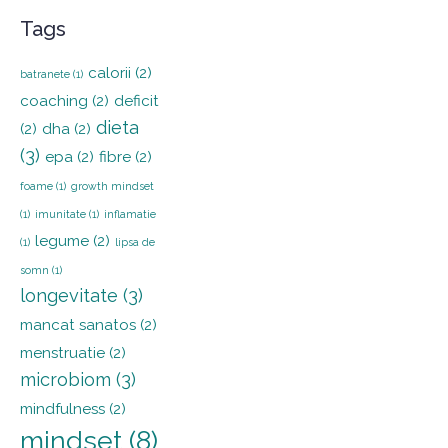
Tags
calorii
(2)
batranete
(1)
coaching
(2)
deficit
dieta
(2)
dha
(2)
(3)
epa
(2)
fibre
(2)
foame
(1)
growth mindset
(1)
imunitate
(1)
inflamatie
legume
(2)
(1)
lipsa de
somn
(1)
longevitate
(3)
mancat sanatos
(2)
menstruatie
(2)
microbiom
(3)
mindfulness
(2)
mindset
(8)